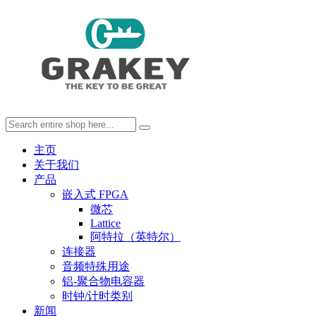
主页
关于我们
产品
嵌入式 FPGA
微芯
Lattice
阿特拉（英特尔）
连接器
音频特殊用途
铝-聚合物电容器
时钟/计时类别
新闻