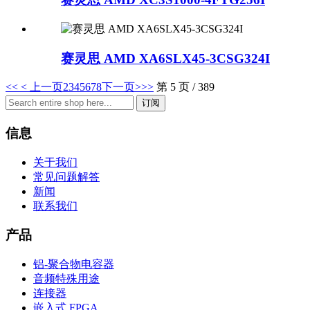
赛灵思 AMD XA6SLX45-3CSG324I
<<
< 上一页
2
3
4
5
6
7
8
下一页>
>>
第 5 页 / 389
订阅
信息
关于我们
常见问题解答
新闻
联系我们
产品
铝-聚合物电容器
音频特殊用途
连接器
嵌入式 FPGA