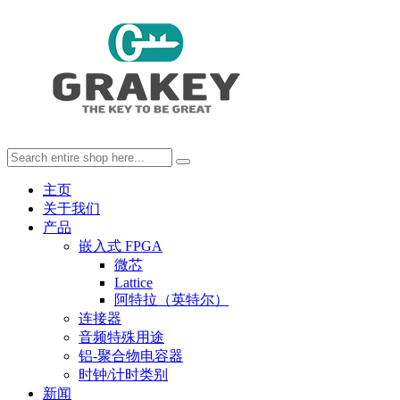
主页
关于我们
产品
嵌入式 FPGA
微芯
Lattice
阿特拉（英特尔）
连接器
音频特殊用途
铝-聚合物电容器
时钟/计时类别
新闻