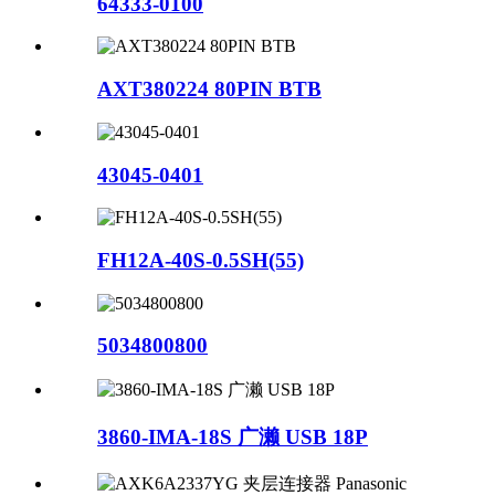
64333-0100
AXT380224 80PIN BTB
43045-0401
FH12A-40S-0.5SH(55)
5034800800
3860-IMA-18S 广濑 USB 18P